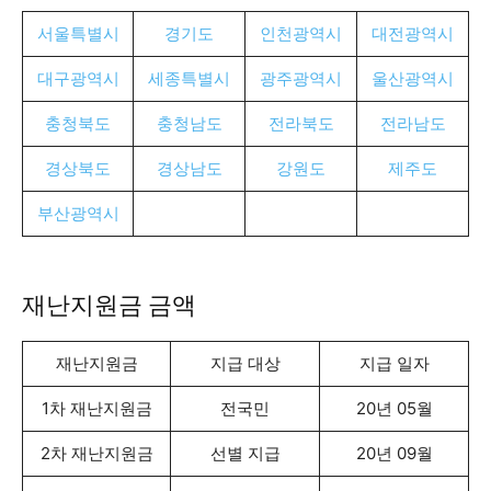
서울특별시
경기도
인천광역시
대전광역시
대구광역시
세종특별시
광주광역시
울산광역시
충청북도
충청남도
전라북도
전라남도
경상북도
경상남도
강원도
제주도
부산광역시
재난지원금 금액
재난지원금
지급 대상
지급 일자
1차 재난지원금
전국민
20년 05월
2차 재난지원금
선별 지급
20년 09월