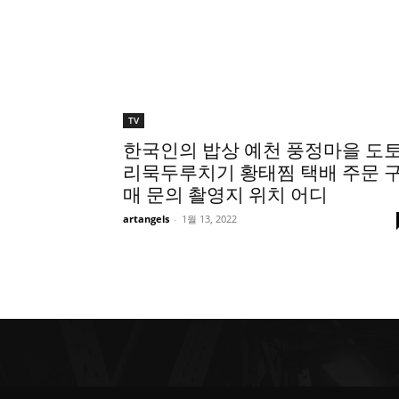
TV
한국인의 밥상 예천 풍정마을 도
리묵두루치기 황태찜 택배 주문 
매 문의 촬영지 위치 어디
artangels
-
1월 13, 2022