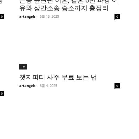
정
은종 윤딴딴 이혼, 결혼 6년 파경 이
유와 상간소송 승소까지 총정리
artangels
-
6월 13, 2025
0
0
TV
챗지피티 사주 무료 보는 법
artangels
-
6월 4, 2025
0
0