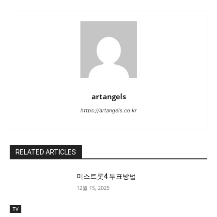
artangels
https://artangels.co.kr
RELATED ARTICLES
미스트롯4 투표방법
12월 15, 2025
TV