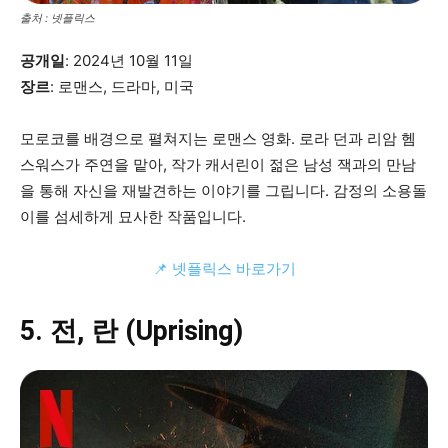
출처 : 넷플릭스
공개일
: 2024년 10월 11일
장르
: 로맨스, 드라마, 미국
모로코를 배경으로 펼쳐지는 로맨스 영화. 로라 던과 리암 헴
스워스가 주연을 맡아, 작가 캐서린이 젊은 남성 잭과의 만남
을 통해 자신을 재발견하는 이야기를 그립니다. 감정의 소용돌
이를 섬세하게 묘사한 작품입니다.
📌 넷플릭스 바로가기
5. 전, 란 (Uprising)