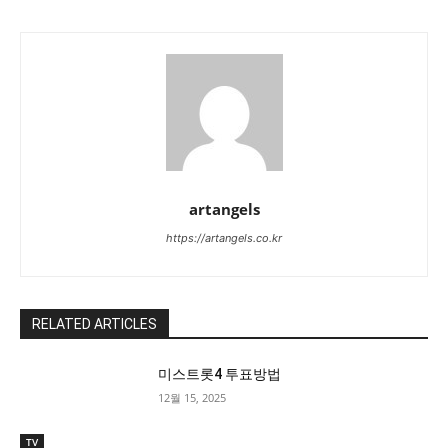
artangels
https://artangels.co.kr
RELATED ARTICLES
미스트롯4 투표방법
12월 15, 2025
TV