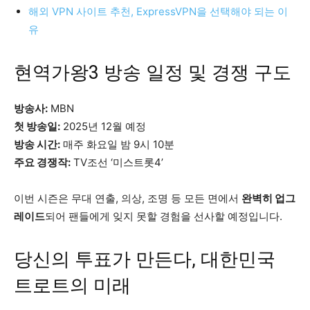
해외 VPN 사이트 추천, ExpressVPN을 선택해야 되는 이
유
현역가왕3 방송 일정 및 경쟁 구도
방송사:
MBN
첫 방송일:
2025년 12월 예정
방송 시간:
매주 화요일 밤 9시 10분
주요 경쟁작:
TV조선 ‘미스트롯4’
이번 시즌은 무대 연출, 의상, 조명 등 모든 면에서
완벽히 업그
레이드
되어 팬들에게 잊지 못할 경험을 선사할 예정입니다.
당신의 투표가 만든다, 대한민국
트로트의 미래