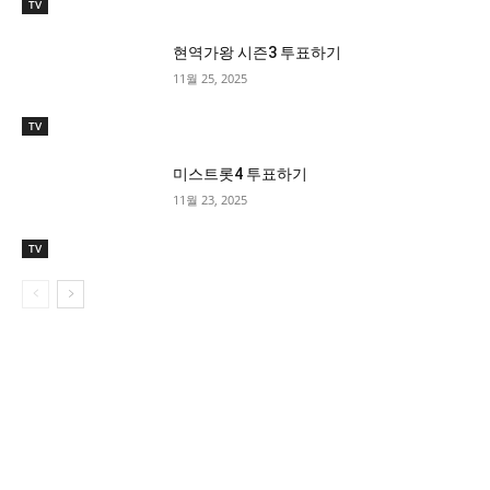
TV
현역가왕 시즌3 투표하기
11월 25, 2025
TV
미스트롯4 투표하기
11월 23, 2025
TV