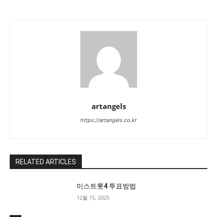
artangels
https://artangels.co.kr
RELATED ARTICLES
미스트롯4 투표방법
12월 15, 2025