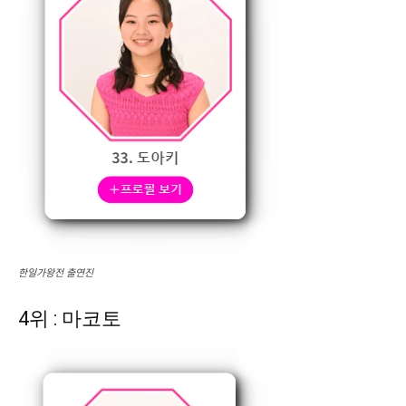
한일가왕전 출연진
4위 : 마코토