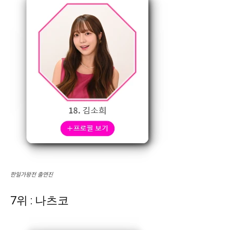
한일가왕전 출연진
7위 : 나츠코