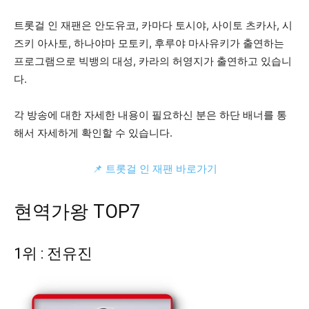
트롯걸 인 재팬은 안도유코, 카마다 토시야, 사이토 츠카사, 시
즈키 아사토, 하나야마 모토키, 후루야 마사유키가 출연하는
프로그램으로 빅뱅의 대성, 카라의 허영지가 출연하고 있습니
다.
각 방송에 대한 자세한 내용이 필요하신 분은 하단 배너를 통
해서 자세하게 확인할 수 있습니다.
📌 트롯걸 인 재팬 바로가기
현역가왕 TOP7
1위 : 전유진