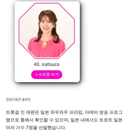
한일가왕전 출연진
트롯걸 인 재팬은 일본 와우와우 프라임, 아메바 방송 프로그
램으로 통해서 확인할 수 있으며, 일본 내에서도 트로트 일본
여자 가수 7명을 선발했습니다.