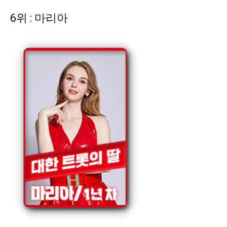
6위 : 마리아