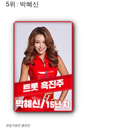
5위 : 박혜신
한일가왕전 출연진