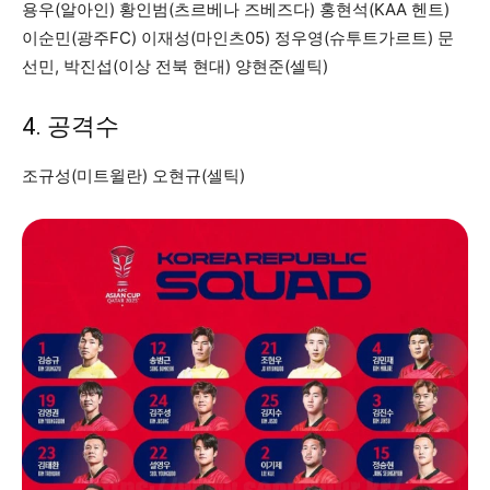
용우(알아인) 황인범(츠르베나 즈베즈다) 홍현석(KAA 헨트)
이순민(광주FC) 이재성(마인츠05) 정우영(슈투트가르트) 문
선민, 박진섭(이상 전북 현대) 양현준(셀틱)
4. 공격수
조규성(미트윌란) 오현규(셀틱)