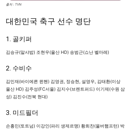
출처 : TVN
대한민국 축구 선수 명단
1. 골키퍼
김승규(알샤밥) 조현우(울산 HD) 송범근(쇼난 벨마레)
2. 수비수
김민재(바이에른 뮌헨) 김영권, 정승현, 설영우, 김태환(이상
울산 HD) 김주성(FC서울) 김지수(브렌트퍼드) 이기제(수원 삼
성) 김진수(전북 현대)
3. 미드필더
손흥민(토트넘) 이강인(파리 생제르맹) 황희찬(울버햄프턴) 박