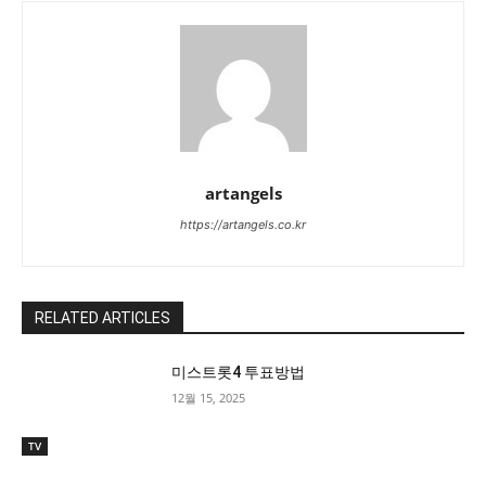
artangels
https://artangels.co.kr
RELATED ARTICLES
미스트롯4 투표방법
12월 15, 2025
TV