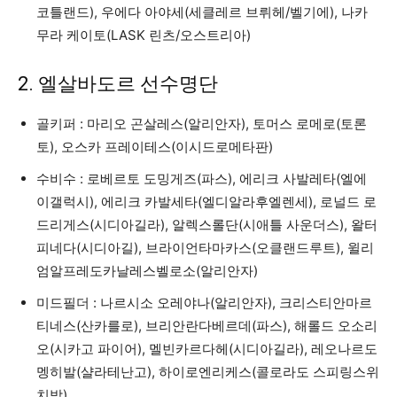
코틀랜드), 우에다 아야세(세클레르 브뤼헤/벨기에), 나카
무라 케이토(LASK 린츠/오스트리아)
2. 엘살바도르 선수명단
골키퍼 : 마리오 곤살레스(알리안자), 토머스 로메로(토론
토), 오스카 프레이테스(이시드로메타판)
수비수 : 로베르토 도밍게즈(파스), 에리크 사발레타(엘에
이갤럭시), 에리크 카발세타(엘디알라후엘렌세), 로널드 로
드리게스(시디아길라), 알렉스롤단(시애틀 사운더스), 왈터
피네다(시디아길), 브라이언타마카스(오클랜드루트), 윌리
엄알프레도카날레스벨로소(알리안자)
미드필더 : 나르시소 오레야나(알리안자), 크리스티안마르
티네스(산카를로), 브리안란다베르데(파스), 해롤드 오소리
오(시카고 파이어), 멜빈카르다헤(시디아길라), 레오나르도
멩히발(샬라테난고), 하이로엔리케스(콜로라도 스피링스위
치박)