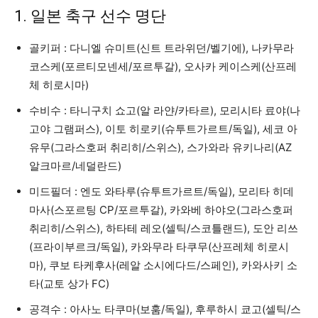
1. 일본 축구 선수 명단
골키퍼 : 다니엘 슈미트(신트 트라위던/벨기에), 나카무라
코스케(포르티모넨세/포르투갈), 오사카 케이스케(산프레
체 히로시마)
수비수 : 타니구치 쇼고(알 라얀/카타르), 모리시타 료야(나
고야 그램퍼스), 이토 히로키(슈투트가르트/독일), 세코 아
유무(그라스호퍼 취리히/스위스), 스가와라 유키나리(AZ
알크마르/네덜란드)
미드필더 : 엔도 와타루(슈투트가르트/독일), 모리타 히데
마사(스포르팅 CP/포르투갈), 카와베 하야오(그라스호퍼
취리히/스위스), 하타테 레오(셀틱/스코틀랜드), 도안 리쓰
(프라이부르크/독일), 카와무라 타쿠무(산프레체 히로시
마), 쿠보 타케후사(레알 소시에다드/스페인), 카와사키 소
타(교토 상가 FC)
공격수 : 아사노 타쿠마(보훔/독일), 후루하시 쿄고(셀틱/스