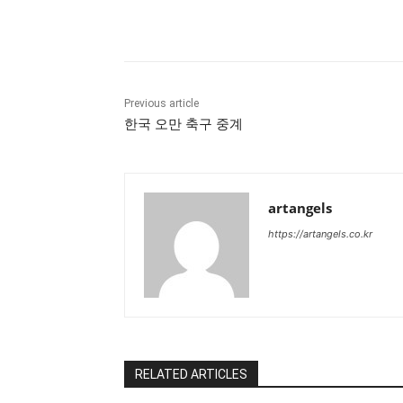
Share
Previous article
한국 오만 축구 중계
artangels
https://artangels.co.kr
RELATED ARTICLES