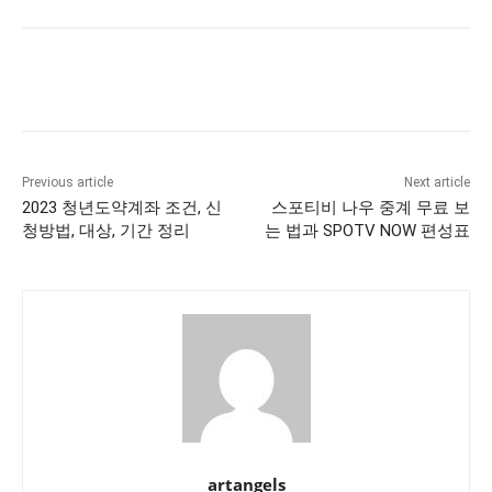
Previous article
Next article
2023 청년도약계좌 조건, 신
스포티비 나우 중계 무료 보
청방법, 대상, 기간 정리
는 법과 SPOTV NOW 편성표
artangels