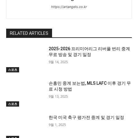
https://artangels.co.kr
RELATED ARTICLES
2025-2026 프리미어리그 리버풀 번리 중계
무료 방송 및 경기 일정
9월 14, 2025
스포츠
손흥민 중계 보는법, MLS LAFC 이후 경기 무
료 시청 방법
9월 13, 2025
스포츠
한국 미국 축구 평가전 중계 및 경기 일정
9월 1, 2025