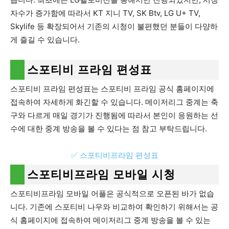
자수가 증가함에 따라서 KT 지니 TV, SK Btv, LG U+ TV,
Skylife 등 확장되어서 기존의 시청이 불편했던 분들이 다양하
게 즐길 수 있습니다.
스포티비 프라임 편성표
스포티비 프라임 편성표는 스포티비 프라임 공식 홈페이지에
접속하여 자세하게 화긴할 수 있습니다. 메이저리그 중계는 축
구와 다르게 매일 경기가 진행됨에 따라서 본인이 응원하는 선
수에 대한 중계 방송을 볼 수 있다는 점 참고 부탁드립니다.
✅ 스포티비프라임 편성표
스포티비프라임 모바일 시청
스포티비프라임 모바일 어플은 공식적으로 오픈된 바가 없습
니다. 기존에 스포티비 나우와 비교하여 확인하기 위해서는 공
식 홈페이지에 접속하여 메이저리그 중계 방송을 볼 수 있는