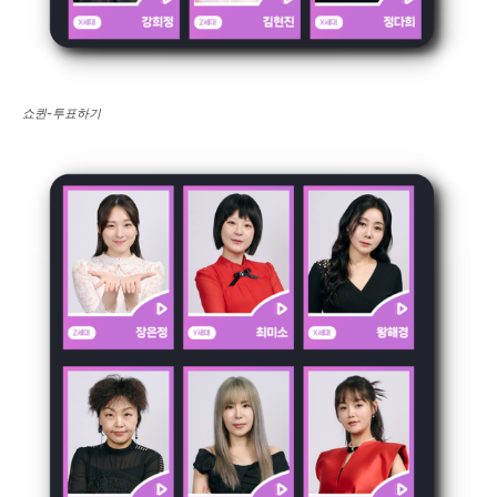
쇼퀸-투표하기