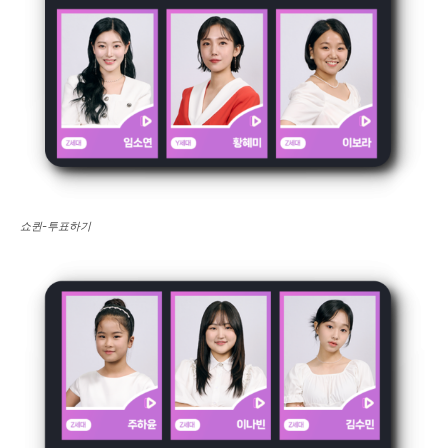
쇼퀸-투표하기