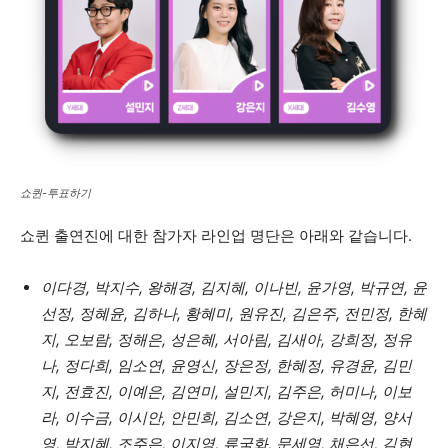
쇼퀸-투표하기
쇼퀸 출연진에 대한 참가자 라인업 명단은 아래와 같습니다.
이다경, 박지수, 왕해경, 김지혜, 이나빈, 윤가영, 박규연, 윤
선정, 정혜윤, 김하나, 황혜미, 원유진, 김은주, 전민정, 한혜
지, 오보람, 정해은, 성은혜, 서아림, 김새아, 강희정, 정유
나, 정다희, 임소연, 윤영신, 장은정, 한혜정, 유경윤, 김민
지, 전효진, 이예은, 김연미, 설민지, 김주은, 허미나, 이보
라, 이수금, 이시안, 안민희, 김소연, 강은지, 박혜영, 양서
영, 박지혜, 조주은, 이지영, 류국화, 문세영, 채은선, 김현