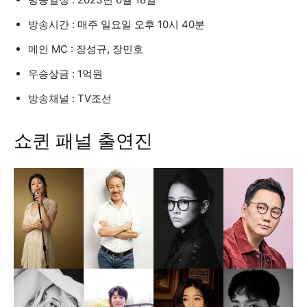
방송시간 : 매주 일요일 오후 10시 40분
메인 MC : 장성규, 장민호
우승상금 : 1억원
방송채널 : TV조선
쇼퀸 패널 출연진