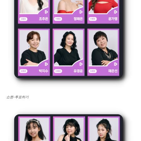
쇼퀸-투표하기