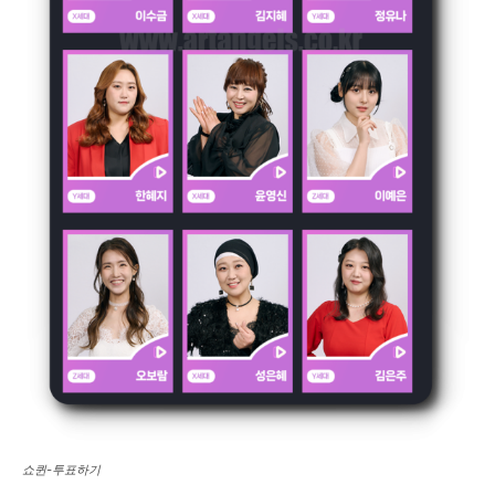
쇼퀸-투표하기