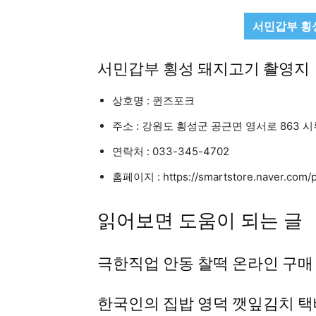
서민갑부 횡
서민갑부 횡성 돼지고기 촬영지
상호명 : 퀸즈포크
주소 : 강원도 횡성군 공근면 영서로 863
연락처 : 033-345-4702
홈페이지 : https://smartstore.naver.com/p
읽어보면 도움이 되는 글
극한직업 안동 찰떡 온라인 구매
한국인의 집밥 영덕 깻잎김치 택