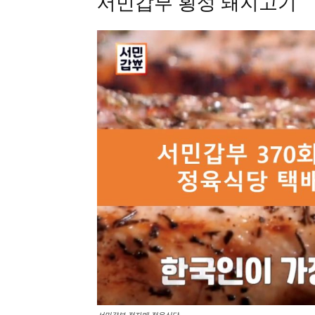
서민갑부 횡성 돼지고기