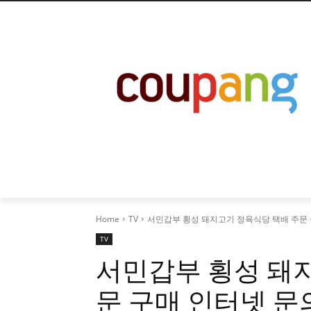
Home
TV
서민갑부 횡성 돼지고기 정육식당 택배 주문 구
TV
서민갑부 횡성 돼
문 구매 인터넷 문