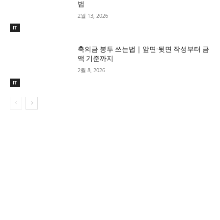
법
2월 13, 2026
IT
축의금 봉투 쓰는법｜앞면·뒷면 작성부터 금
액 기준까지
2월 8, 2026
IT