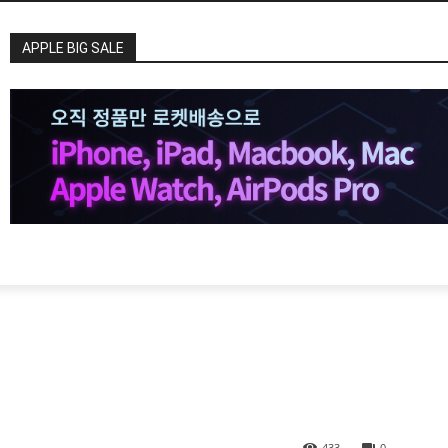
APPLE BIG SALE
기
433
0