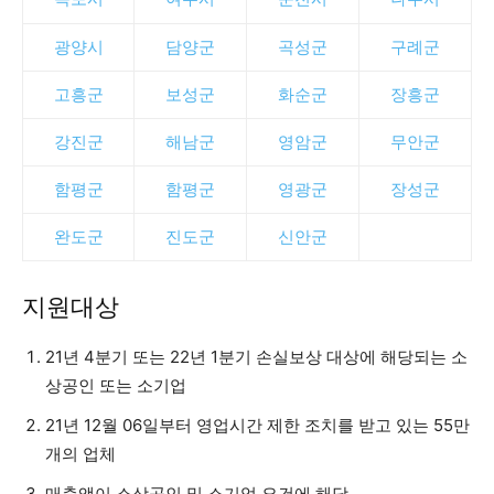
광양시
담양군
곡성군
구례군
고흥군
보성군
화순군
장흥군
강진군
해남군
영암군
무안군
함평군
함평군
영광군
장성군
완도군
진도군
신안군
지원대상
21년 4분기 또는 22년 1분기 손실보상 대상에 해당되는 소
상공인 또는 소기업
21년 12월 06일부터 영업시간 제한 조치를 받고 있는 55만
개의 업체
매출액이 소상공인 및 소기업 요건에 해당