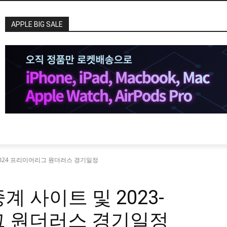
APPLE BIG SALE
2024 프리미어리그 원더러스 경기일정
 사이트 및 2023-
그 원더러스 경기일정