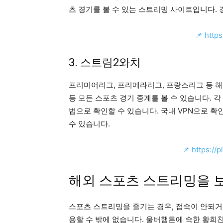
츠 경기를 볼 수 있는 스트리밍 사이트입니다.
📌 https
3. 스트림2와치
프리미어리그, 프리메라리그, 프랑스리그 등 해외 
등 모든 스포츠 경기 중계를 볼 수 있습니다. 
법으로 확인할 수 있습니다. 국내 VPN으로 확
수 있습니다.
📌 https://
해외 스포츠 스트리밍을 보
스포츠 스트리밍을 즐기는 경우, 접속이 안되거
용할 수 밖에 없습니다. 울버햄튼에 속한 황희