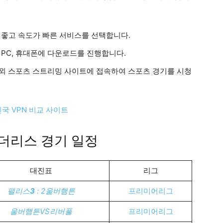
좋고 속도가 빠른 서비스를 선택합니다.
 PC, 휴대폰에 다운로드를 진행합니다.
외 스포츠 스트리밍 사이트에 접속하여 스포츠 경기를 시청
민국 VPN 비교 사이트
 원더리스 경기 일정
대진표
리그
팰리스
3
: 2
울버햄튼
프리미어리그
울버햄튼
VS
리버풀
프리미어리그