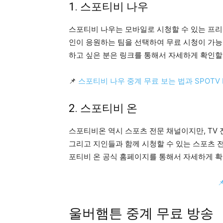
1. 스포티비 나우
스포티비 나우는 모바일로 시청할 수 있는 프리
인이 응원하는 팀을 선택하여 무료 시청이 가능
하고 싶은 분은 링크를 통해서 자세하게 확인할
📌
스포티비 나우 중계 무료 보는 법과 SPOTV
2. 스포티비 온
스포티비온 역시 스포츠 전문 채널이지만, TV
그리고 지인들과 함께 시청할 수 있는 스포츠 
포티비 온 공식 홈페이지를 통해서 자세하게 확

울버햄튼 중계 무료 방송