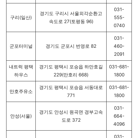
031-
경기도 구리시 서울외각순환고
구리(일산)
555-
속도로 27(토평동 96)
0740
031-
군포터미널
경기도 군포시 번영로 82
460-
2091
내트럭 평택
경기도 평택시 포승읍 하만호길
031-681-
하우스
229(만호리 668)
1800
경기도 평택시 포승읍 서동대로
031-681-
만호주유소
771
1800
031-
경기도 안성시 원곡면 경부고속
안성(서울)
664-
도로 372
4096
031-